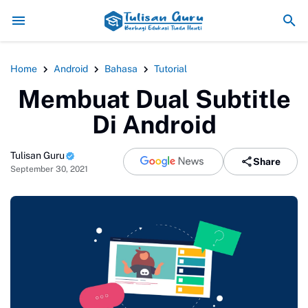
A NYA?
4 Rekomendasi Parfume
7 Macam Najis
4 Golongan Yang Di Ri
Home
Android
Bahasa
Tutorial
Membuat Dual Subtitle
Di Android
Tulisan Guru
Share
September 30, 2021