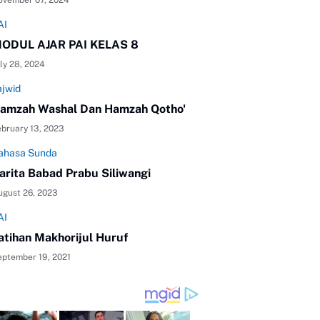
ovember 07, 2024
AI
ODUL AJAR PAI KELAS 8
ly 28, 2024
ajwid
amzah Washal Dan Hamzah Qotho'
bruary 13, 2023
ahasa Sunda
arita Babad Prabu Siliwangi
ugust 26, 2023
AI
atihan Makhorijul Huruf
eptember 19, 2021