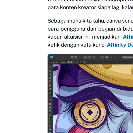
para konten kreator siapa lagi kal
Sebagaimana kita tahu, canva sendir
para pengguna dan pegian di bida
kabar akuisisi ini menjadikan
Aff
ketik dengan kata kunci
Affinity D