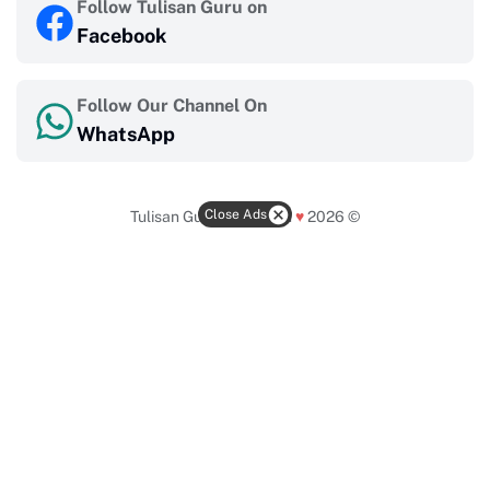
Follow Tulisan Guru on
Facebook
Follow Our Channel On
WhatsApp
Close Ads
Tulisan Guru
Made with
♥
2026 ©