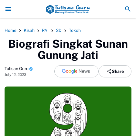
Pemanfaatan Teknologi Digital dalam Pem
Home
Kisah
PAI
SD
Tokoh
Biografi Singkat Sunan
Gunung Jati
Tulisan Guru
Share
July 12, 2023