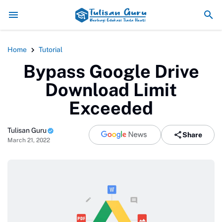
AU GAK GITU KAPAN PUNYA NYA?
4 Rekomendasi Parfume
7 Macam 
Home
Tutorial
Bypass Google Drive
Download Limit
Exceeded
Tulisan Guru
Share
March 21, 2022