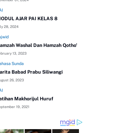
ovember 07, 2024
AI
ODUL AJAR PAI KELAS 8
ly 28, 2024
ajwid
amzah Washal Dan Hamzah Qotho'
bruary 13, 2023
ahasa Sunda
arita Babad Prabu Siliwangi
ugust 26, 2023
AI
atihan Makhorijul Huruf
eptember 19, 2021