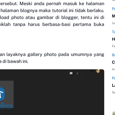
N
r tersebut. Meski anda pernah masuk ke halaman
P
alaman blognya maka tutorial ini tidak berlaku.
M
ad photo atau gambar di blogger, tentu ini di
Ju
 Baiklah tanpa harus berbasa-basi pertama buka
T
H
Fe
lan layaknya gallery photo pada umumnya yang
B
 di bawah ini.
C
A
P
L
S